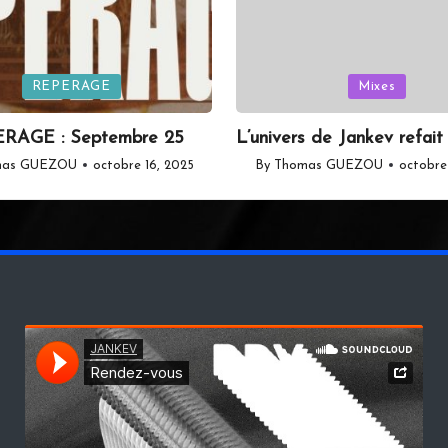
Posted
REPERAGE
Mixes
in
RAGE : Septembre 25
L’univers de Jankev refait 
mas GUEZOU
octobre 16, 2025
By
Thomas GUEZOU
octobre
Posted
by