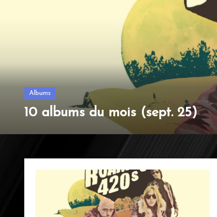
Posted
Albums
in
10 albums du mois (sept. 25)