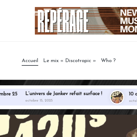
Accueil
Le mix « Discotropic »
Who ?
L’univers de Jankev refait surface !
25
10 album
octobre 15, 2025
octobre 20,