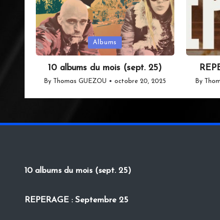
Posted
Posted
Albums
in
in
10 albums du mois (sept. 25)
REPE
By
Thomas GUEZOU
octobre 20, 2025
By
Tho
Posted
Posted
by
by
10 albums du mois (sept. 25)
REPERAGE : Septembre 25